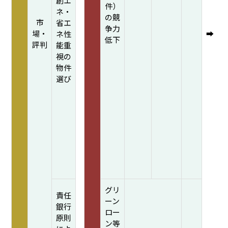
創エ
件）
ネ・
の競
市
省エ
争力
場・
➡
ネ性
低下
評判
能重
視の
物件
選び
グリ
責任
ーン
銀行
ロー
原則
ン等