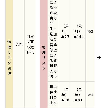
によ
る物
件被
害の
発
（累
（累
生・
計）
計）
※3
増加
自然
▲2.7
▲14.4
及び
物
災害
急性
営業
理
の激
物
停止
リ
甚化
理
によ
➡
ス
リ
る賃
ク
ス
料収
関
ク
入の
連
減少
損害
（単
（単
保険
年）
年）
※4
料の
▲0.0
▲0.1
上昇