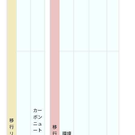
カー
ボン
移
ニュ
行
移
ート
リ
行
環境