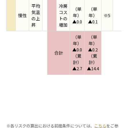
平均
冷房
（単
（単
気温
コス
慢性
年）
年）
※5
の上
トの
▲0.0
▲0.1
昇
増加
（単
（単
年）
年）
▲0.0
▲0.2
合計
（累
（累
計）
計）
▲2.7
▲14.4
※各リスクの算出における前提条件については、
こちら
をご参