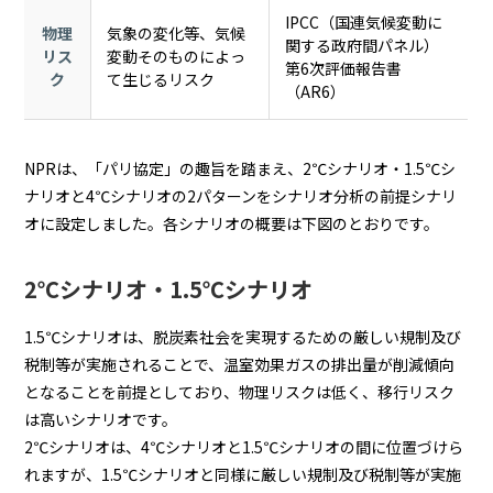
IPCC（国連気候変動に
物理
気象の変化等、気候
関する政府間パネル）
リス
変動そのものによっ
第6次評価報告書
ク
て生じるリスク
（AR6）
NPRは、「パリ協定」の趣旨を踏まえ、2℃シナリオ・1.5℃シ
ナリオと4℃シナリオの2パターンをシナリオ分析の前提シナリ
オに設定しました。各シナリオの概要は下図のとおりです。
2℃シナリオ・1.5℃シナリオ
1.5℃シナリオは、脱炭素社会を実現するための厳しい規制及び
税制等が実施されることで、温室効果ガスの排出量が削減傾向
となることを前提としており、物理リスクは低く、移行リスク
は高いシナリオです。
2℃シナリオは、4℃シナリオと1.5℃シナリオの間に位置づけら
れますが、1.5℃シナリオと同様に厳しい規制及び税制等が実施