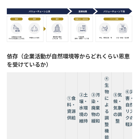
依存（企業活動が自然環境等からどれくらい恩恵
を受けているか）
④
生
物
⑥災
②土
③汚
⑤気
①食
に
害・
壌・
染・
候・
料・
よ
自然
水環
廃棄
気象
資源
る
リス
境の
物の
の調
供給
調
クの
維持
緩和
整
整
軽減
機
能