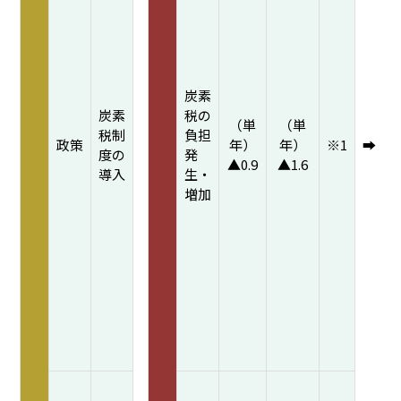
炭素
炭素
税の
（単
（単
税制
負担
政策
年）
年）
※1
➡
度の
発
▲0.9
▲1.6
導入
生・
増加