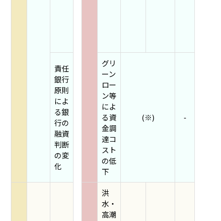
グリ
責任
ーン
銀行
ロー
原則
ン等
によ
によ
る銀
る資
(※)
-
行の
金調
融資
達コ
判断
スト
の変
の低
化
下
洪
水・
高潮