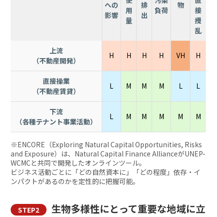
への
排
物
用
負荷
接
影響
出
量
攪
乱
上流
H
H
H
H
VH
H
（不動産開発）
直接操業
L
M
M
M
L
L
（不動産賃貸）
下流
L
M
M
M
M
M
（各種テナント事業活動）
※ENCORE（Exploring Natural Capital Opportunities, Risks
and Exposure）は、Natural Capital Finance AllianceがUNEP-
WCMCと共同で開発したオンラインツール。
ビジネス活動ごとに「どの自然資本に」「どの程度」依存・イ
ンパクトがあるのかを定性的に把握可能。
生物多様性にとって重要な地域に立
STEP2