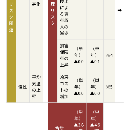
停止
リ
甚化
理
によ
➡
ス
リ
る賃
ク
ス
料収
関
ク
入の
連
減少
損害
（単
（単
保険
年）
年）
※4
料の
▲0.0
▲0.1
上昇
平均
冷房
（単
（単
気温
コス
慢性
年）
年）
※5
の上
トの
▲0.0
▲0.0
昇
増加
（単
（単
年）
年）
▲3.8
▲4.6
合計