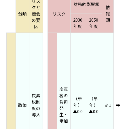
リス
財務的影響額
クと
情
分類
機会
リスク
報
2030
2050
の要
源
年度
年度
因
炭素
炭素
税の
（単
（単
税制
負担
政策
年）
年）
※1
➡
度の
発
▲0.0
▲0.0
導入
生・
増加