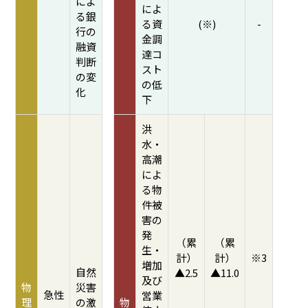
によ
によ
る銀
る資
(※)
-
行の
金調
融資
達コ
判断
スト
の変
の低
化
下
洪
水・
高潮
によ
る物
件被
害の
発
（累
（累
生・
計）
計）
※3
増加
自然
▲2.5
▲11.0
及び
物
災害
急性
営業
理
の激
物