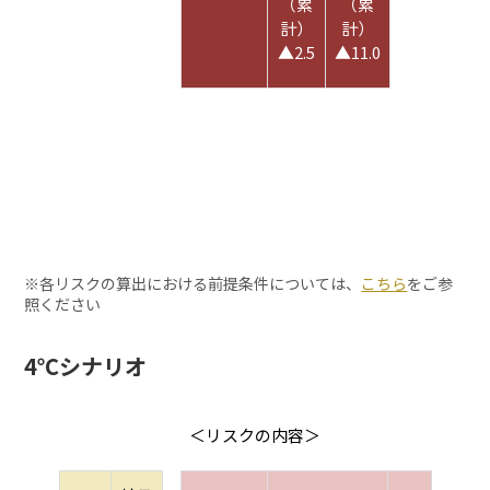
（累
（累
計）
計）
▲2.5
▲11.0
※各リスクの算出における前提条件については、
こちら
をご参
照ください
4℃シナリオ
＜リスクの内容＞