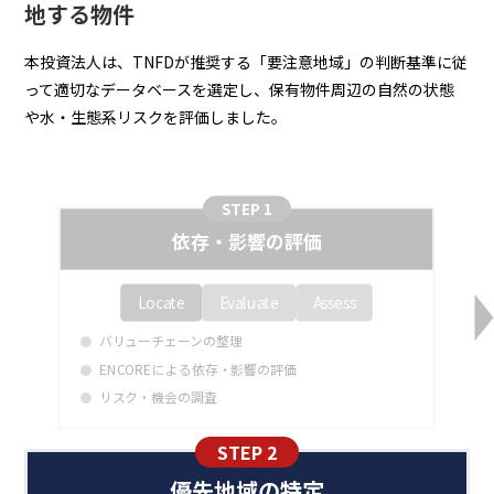
地する物件
本投資法人は、TNFDが推奨する「要注意地域」の判断基準に従
って適切なデータベースを選定し、保有物件周辺の自然の状態
や水・生態系リスクを評価しました。
STEP 1
依存・影響の評価
Locate
Evaluate
Assess
バリューチェーンの整理
ENCOREによる依存・影響の評価
リスク・機会の調査
STEP 2
優先地域の特定