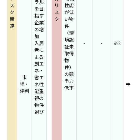
ラル
ス
リ
性能
を目
ク
ス
が低
指す
関
ク
い物
企業
連
件
の増
（環
加
境認
入居
-
-
※2
証未
者に
取得
よる
物
創エ
件）
ネ・
の競
市
省エ
争力
場・
➡
ネ性
低下
評判
能重
視の
物件
選び