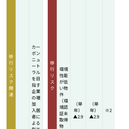
カー
ボン
移
ニュ
行
移
ート
リ
行
環境
ラル
ス
リ
性能
を目
ク
ス
が低
指す
関
ク
い物
企業
連
件
の増
（環
加
（単
（単
境認
入居
年）
年）
※2
証未
者に
▲2.9
▲2.9
取得
よる
物