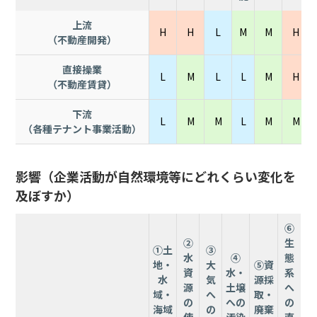
上流
H
H
L
M
M
H
（不動産開発）
直接操業
L
M
L
L
M
H
（不動産賃貸）
下流
L
M
M
L
M
M
（各種テナント事業活動）
影響（企業活動が自然環境等にどれくらい変化を
及ぼすか）
⑥
②
生
①土
③
水
④
態
地・
大
⑤資
資
水・
系
水
気
源採
源
土壌
へ
域・
へ
取・
の
への
の
海域
の
廃棄
使
汚染
直